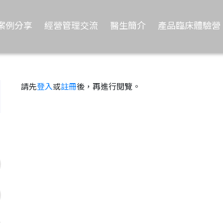
案例分享
經營管理交流
醫生簡介
產品臨床體驗營
請先
登入
或
註冊
後，再進行閱覽。