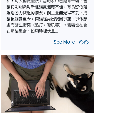
和，對人稍微膽怯，當時家中已經有一貓。舊
貓初期明顯對新進貓隻適應不佳，有食慾低落
及活動力減退的情況，飼主並無覺得不妥。成
貓後飼養至今，兩貓經常出現因爭寵，爭休憩
處而發生衝突（追打，嘶吼等）。舊貓也在會
在新貓進食、如廁時埋伏且...
See More