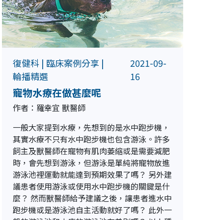
復健科
|
臨床案例分享
|
2021-09-
輪播精選
16
寵物水療在做甚麼呢
作者：羅幸宜 獸醫師
一般大家提到水療，先想到的是水中跑步機，
其實水療不只有水中跑步機也包含游泳。許多
飼主及獸醫師在寵物有肌肉萎縮或是需要減肥
時，會先想到游泳，但游泳是單純將寵物放進
游泳池裡運動就能達到預期效果了嗎？ 另外建
議患者使用游泳或使用水中跑步機的關鍵是什
麼？ 然而獸醫師給予建議之後，讓患者進水中
跑步機或是游泳池自主活動就好了嗎？ 此外一