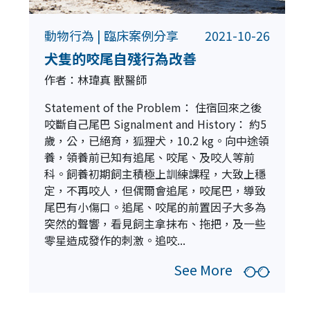
動物行為
|
臨床案例分享
2021-10-26
犬隻的咬尾自殘行為改善
作者：林瑋真 獸醫師
Statement of the Problem： 住宿回來之後
咬斷自己尾巴 Signalment and History： 約5
歲，公，已絕育，狐狸犬，10.2 kg。向中途領
養，領養前已知有追尾、咬尾、及咬人等前
科。飼養初期飼主積極上訓練課程，大致上穩
定，不再咬人，但偶爾會追尾，咬尾巴，導致
尾巴有小傷口。追尾、咬尾的前置因子大多為
突然的聲響，看見飼主拿抹布、拖把，及一些
零星造成發作的刺激。追咬...
See More